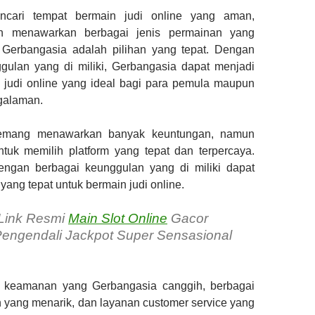
ncari tempat bermain judi online yang aman,
an menawarkan berbagai jenis permainan yang
 Gerbangasia adalah pilihan yang tepat. Dengan
ulan yang di miliki, Gerbangasia dapat menjadi
 judi online yang ideal bagi para pemula maupun
galaman.
memang menawarkan banyak keuntungan, namun
ntuk memilih platform yang tepat dan terpercaya.
engan berbagai keunggulan yang di miliki dapat
 yang tepat untuk bermain judi online.
 Link Resmi
Main Slot Online
Gacor
Pengendali Jackpot Super Sensasional
 keamanan yang Gerbangasia canggih, berbagai
n yang menarik, dan layanan customer service yang