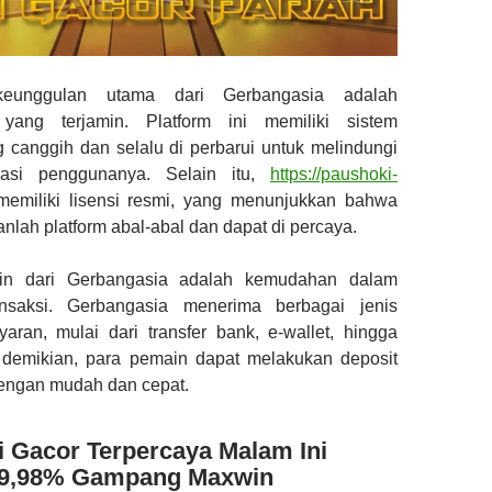
eunggulan utama dari Gerbangasia adalah
yang terjamin. Platform ini memiliki sistem
canggih dan selalu di perbarui untuk melindungi
vasi penggunanya. Selain itu,
https://paushoki-
emiliki lisensi resmi, yang menunjukkan bahwa
kanlah platform abal-abal dan dapat di percaya.
ain dari Gerbangasia adalah kemudahan dalam
nsaksi. Gerbangasia menerima berbagai jenis
ran, mulai dari transfer bank, e-wallet, hingga
 demikian, para pemain dapat melakukan deposit
engan mudah dan cepat.
 Gacor Terpercaya Malam Ini
99,98% Gampang Maxwin