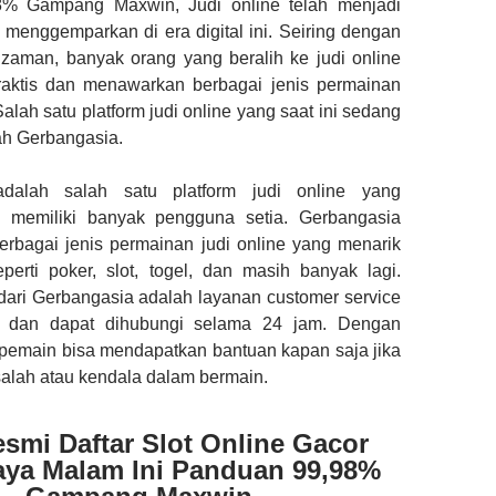
% Gampang Maxwin, Judi online telah menjadi
menggemparkan di era digital ini. Seiring dengan
aman, banyak orang yang beralih ke judi online
raktis dan menawarkan berbagai jenis permainan
alah satu platform judi online yang saat ini sedang
ah Gerbangasia.
adalah salah satu platform judi online yang
n memiliki banyak pengguna setia. Gerbangasia
rbagai jenis permainan judi online yang menarik
perti poker, slot, togel, dan masih banyak lagi.
 dari Gerbangasia adalah layanan customer service
f dan dapat dihubungi selama 24 jam. Dengan
 pemain bisa mendapatkan bantuan kapan saja jika
lah atau kendala dalam bermain.
esmi Daftar Slot Online Gacor
aya Malam Ini Panduan 99,98%