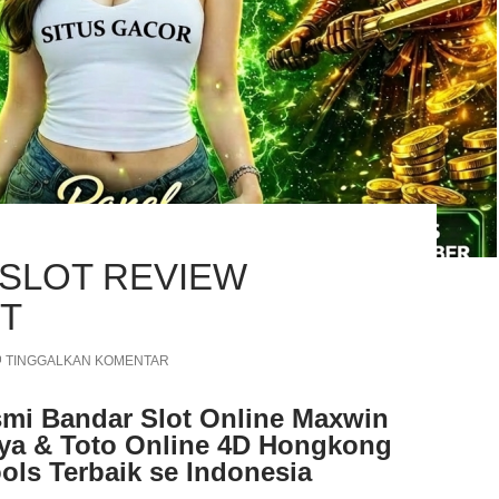
 SLOT REVIEW
T
TINGGALKAN KOMENTAR
smi Bandar Slot Online Maxwin
ya & Toto Online 4D Hongkong
ols Terbaik se Indonesia