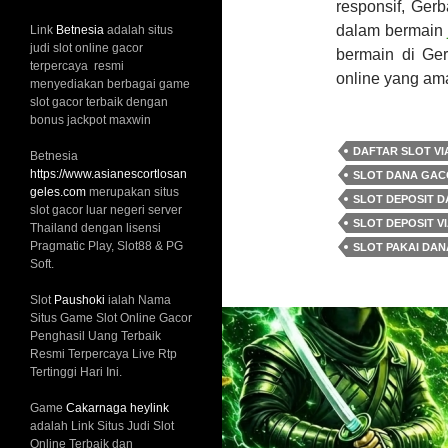
responsif, Ge
dalam bermain
Link
Betnesia
adalah situs
judi slot online gacor
bermain di Ge
terpercaya resmi
online yang a
menyediakan berbagai game
slot gacor terbaik dengan
bonus jackpot maxwin
DAFTAR SLOT VI
Betnesia
https://www.asianescortlosan
SLOT DANA GA
geles.com
merupakan situs
SLOT DEPOSIT 
slot gacor luar negeri server
SLOT DEPOSIT VI
Thailand dengan lisensi
Pragmatic Play, Slot88 & PG
SLOT PAKAI DAN
Soft.
Slot
Paushoki
ialah Nama
Situs Game Slot Online Gacor
Penghasil Uang Terbaik
Resmi Terpercaya Live Rtp
Tertinggi Hari Ini.
Game
Cakarnaga heylink
adalah Link Situs Judi Slot
Online Terbaik dan