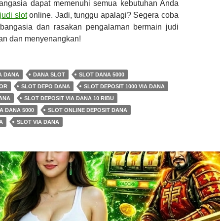
rbangasia dapat memenuhi semua kebutuhan Anda
judi slot
online. Jadi, tunggu apalagi? Segera coba
rbangasia dan rasakan pengalaman bermain judi
man dan menyenangkan!
A DANA
DANA SLOT
SLOT DANA 5000
COR
SLOT DEPO DANA
SLOT DEPOSIT 1000 VIA DANA
DANA
SLOT DEPOSIT VIA DANA 10 RIBU
A DANA 5000
SLOT ONLINE DEPOSIT DANA
A
SLOT VIA DANA