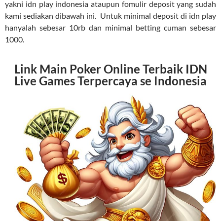
yakni idn play indonesia ataupun fomulir deposit yang sudah
kami sediakan dibawah ini. Untuk minimal deposit di idn play
hanyalah sebesar 10rb dan minimal betting cuman sebesar
1000.
Link Main Poker Online Terbaik IDN
Live Games Terpercaya se Indonesia