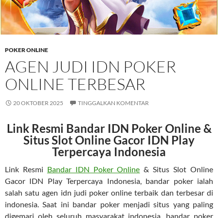
POKER ONLINE
AGEN JUDI IDN POKER
ONLINE TERBESAR
20 OKTOBER 2025
TINGGALKAN KOMENTAR
Link Resmi Bandar IDN Poker Online &
Situs Slot Online Gacor IDN Play
Terpercaya Indonesia
Link Resmi
Bandar IDN Poker Online
& Situs Slot Online
Gacor IDN Play Terpercaya Indonesia, bandar poker ialah
salah satu agen idn judi poker online terbaik dan terbesar di
indonesia. Saat ini bandar poker menjadi situs yang paling
digemari oleh seluruh masyarakat indonesia. bandar poker