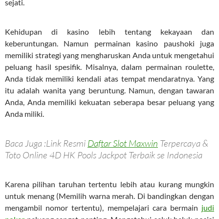
sejati.
Kehidupan di kasino lebih tentang kekayaan dan
keberuntungan. Namun permainan kasino paushoki juga
memiliki strategi yang mengharuskan Anda untuk mengetahui
peluang hasil spesifik. Misalnya, dalam permainan roulette,
Anda tidak memiliki kendali atas tempat mendaratnya. Yang
itu adalah wanita yang beruntung. Namun, dengan tawaran
Anda, Anda memiliki kekuatan seberapa besar peluang yang
Anda miliki.
Baca Juga :Link Resmi
Daftar Slot Maxwin
Terpercaya &
Toto Online 4D HK Pools Jackpot Terbaik se Indonesia
Karena pilihan taruhan tertentu lebih atau kurang mungkin
untuk menang (Memilih warna merah. Di bandingkan dengan
mengambil nomor tertentu), mempelajari cara bermain
judi