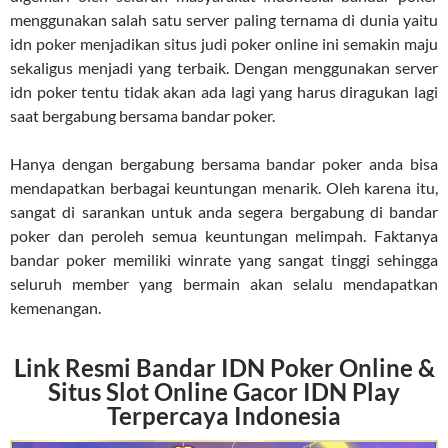
menggunakan salah satu server paling ternama di dunia yaitu
idn poker menjadikan situs judi poker online ini semakin maju
sekaligus menjadi yang terbaik. Dengan menggunakan server
idn poker tentu tidak akan ada lagi yang harus diragukan lagi
saat bergabung bersama bandar poker.
Hanya dengan bergabung bersama bandar poker anda bisa
mendapatkan berbagai keuntungan menarik. Oleh karena itu,
sangat di sarankan untuk anda segera bergabung di bandar
poker dan peroleh semua keuntungan melimpah. Faktanya
bandar poker memiliki winrate yang sangat tinggi sehingga
seluruh member yang bermain akan selalu mendapatkan
kemenangan.
Link Resmi Bandar IDN Poker Online &
Situs Slot Online Gacor IDN Play
Terpercaya Indonesia