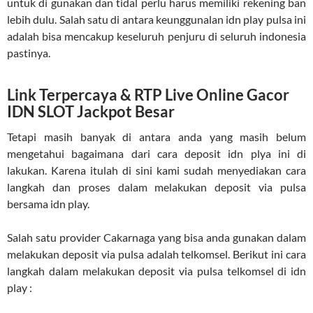
untuk di gunakan dan tidal perlu harus memiliki rekening ban
lebih dulu. Salah satu di antara keunggunalan idn play pulsa ini
adalah bisa mencakup keseluruh penjuru di seluruh indonesia
pastinya.
Link Terpercaya & RTP Live Online Gacor
IDN SLOT Jackpot Besar
Tetapi masih banyak di antara anda yang masih belum
mengetahui bagaimana dari cara deposit idn plya ini di
lakukan. Karena itulah di sini kami sudah menyediakan cara
langkah dan proses dalam melakukan deposit via pulsa
bersama idn play.
Salah satu provider Cakarnaga yang bisa anda gunakan dalam
melakukan deposit via pulsa adalah telkomsel. Berikut ini cara
langkah dalam melakukan deposit via pulsa telkomsel di idn
play :