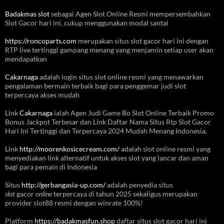
Badakmas slot
sebagai Agen Slot Online Resmi mempersembahkan
Slot Gacor hari ini, cukup menggunakan modal santai
https://roncoparts.com
merupakan situs slot gacor hari ini dengan
RTP live tertinggi gampang menang yang menjamin setiap user akan
mendapatkan
Cakarnaga
adalah login situs slot online resmi yang menawarkan
pengalaman bermain terbaik bagi para penggemar judi slot
terpercaya akses mudah
Link
Cakarnaga
ialah Agen Judi Game Bo Slot Online Terbaik Promo
Bonus Jackpot Terbesar dan Link Daftar Nama Situs Rtp Slot Gacor
Hari Ini Tertinggi dan Terpercaya 2024 Mudah Menang Indonesia.
Link
http://moorenkosicecream.com/
adalah slot online resmi yang
menyediakan link alternatif untuk akses slot yang lancar dan aman
bagi para pemain di Indonesia
Situs
http://gerbangasia-up.com/
adalah penyedia situs
slot
gacor
online
terpercaya di tahun 2025 sekaligus merupakan
provider slot88 resmi dengan winrate 100%!
Platform
https://badakmasfun.shop
daftar situs slot gacor hari ini