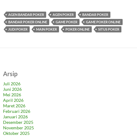
AGEN BANDAR POKER
AGEN POKER
BANDAR POKER
BANDAR POKER ONLINE
GAME POKER
GAME POKER ONLINE
JUDI POKER
MAIN POKER
POKER ONLINE
SITUS POKER
Arsip
Juli 2026
Juni 2026
Mei 2026
April 2026
Maret 2026
Februari 2026
Januari 2026
Desember 2025
November 2025
Oktober 2025