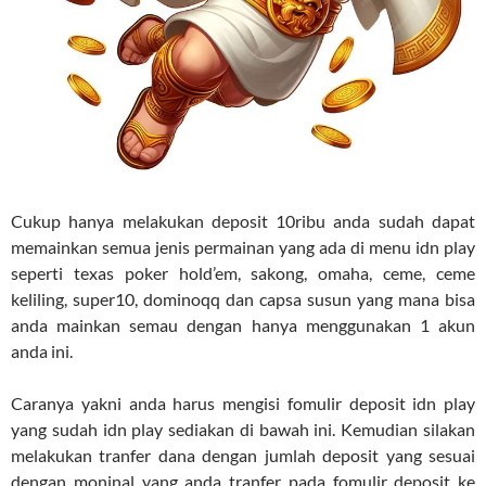
Cukup hanya melakukan deposit 10ribu anda sudah dapat
memainkan semua jenis permainan yang ada di menu idn play
seperti texas poker hold’em, sakong, omaha, ceme, ceme
keliling, super10, dominoqq dan capsa susun yang mana bisa
anda mainkan semau dengan hanya menggunakan 1 akun
anda ini.
Caranya yakni anda harus mengisi fomulir deposit idn play
yang sudah idn play sediakan di bawah ini. Kemudian silakan
melakukan tranfer dana dengan jumlah deposit yang sesuai
dengan moninal yang anda tranfer pada fomulir deposit ke