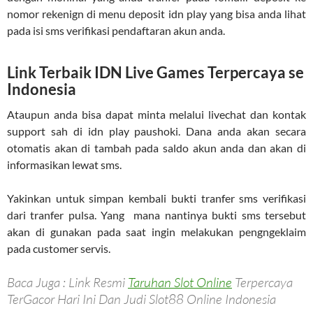
nomor rekenign di menu deposit idn play yang bisa anda lihat
pada isi sms verifikasi pendaftaran akun anda.
Link Terbaik IDN Live Games Terpercaya se
Indonesia
Ataupun anda bisa dapat minta melalui livechat dan kontak
support sah di idn play paushoki. Dana anda akan secara
otomatis akan di tambah pada saldo akun anda dan akan di
informasikan lewat sms.
Yakinkan untuk simpan kembali bukti tranfer sms verifikasi
dari tranfer pulsa. Yang mana nantinya bukti sms tersebut
akan di gunakan pada saat ingin melakukan pengngeklaim
pada customer servis.
Baca Juga : Link Resmi
Taruhan Slot Online
Terpercaya
TerGacor Hari Ini Dan Judi Slot88 Online Indonesia