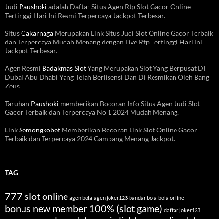
Judi
Paushoki
adalah Daftar Situs Agen Rtp Slot Gacor Online
Tertinggi Hari Ini Resmi Terpercaya Jackpot Terbesar.
Situs
Cakarnaga
Merupakan Link Situs Judi Slot Online Gacor Terbaik
dan Terpercaya Mudah Menang dengan Live Rtp Tertinggi Hari Ini
Jackpot Terbesar.
Agen Resmi
Badakmas Slot
Yang Merupakan Slot Yang Berpusat DI
Dubai Abu Dhabi Yang Telah Berlisensi Dan Di Resmikan Oleh Bang
Zeus..
Taruhan
Paushoki
memberikan Bocoran Info Situs Agen Judi Slot
Gacor Terbaik dan Terpercaya No 1 2024 Mudah Menang.
Link
Semongkobet
Memberikan Bocoran Link Slot Online Gacor
Terbaik dan Terpercaya 2024 Gampang Menang Jackpot.
TAG
777 slot online
agen bola
agen joker123
bandar bola
bola online
bonus new member 100% (slot game)
daftar joker123