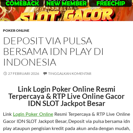
POKER ONLINE
DEPOSIT VIA PULSA
BERSAMA IDN PLAY DI
INDONESIA
27 FEBRUARI 2026
TINGGALKAN KOMENTAR
Link Login Poker Online Resmi
Terpercaya & RTP Live Online Gacor
IDN SLOT Jackpot Besar
Link
Login Poker Online
Resmi Terpercaya & RTP Live Online
Gacor IDN SLOT Jackpot Besar, Deposit via pulsa bersama idn
play ataupun pengisian kredit pada akun anda dengan mudah,