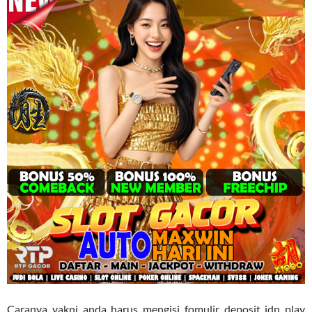
Caranya yakni anda harus mengisi fomulir deposit idn play