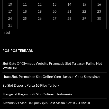
10
11
12
13
14
15
16
17
18
19
20
21
22
23
24
25
26
27
28
29
30
31
« Jul
POS-POS TERBARU
Slot Gate Of Olympus Website Pragmatic Slot Tergacor Paling Hot
Waktu Ini
Hugo Slot, Permainan Slot Online Yang Harus di Coba Sensasinya
Bo Slot Deposit Pulsa 10 Ribu Terbaik
Mengenal Ragam Judi Slot Online di Indonesia
Artemis Vs Medusa Quickspin Best Mesin Slot YGGDRASIL