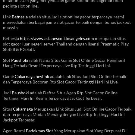
di tahun 2024 yang menyediakan game slot online digemari oleh
pecinta slot online..
Link
Betnesia
adalah situs judi slot online gacor terpercaya resmi
menyediakan berbagai game slot gacor terbaik dengan bonus jackpot
maxwin
Betnesia
https://www.asianescortlosangeles.com
merupakan situs
slot gacor luar negeri server Thailand dengan lisensi Pragmatic Play,
Slot88 & PG Soft.
Slot
Paushoki
ialah Nama Situs Game Slot Online Gacor Penghasil
Uang Terbaik Resmi Terpercaya Live Rtp Tertinggi Hari Ini.
Game
Cakarnaga heylink
adalah Link Situs Judi Slot Online Terbaik
dan Terpercaya Bocoran Rtp Slot Gacor Tertinggi Hari Ini Live.
Judi
Paushoki
adalah Daftar Situs Agen Rtp Slot Gacor Online
Tertinggi Hari Ini Resmi Terpercaya Jackpot Terbesar.
Situs
Cakarnaga
Merupakan Link Situs Judi Slot Online Gacor Terbaik
dan Terpercaya Mudah Menang dengan Live Rtp Tertinggi Hari Ini
Jackpot Terbesar.
Agen Resmi
Badakmas Slot
Yang Merupakan Slot Yang Berpusat DI