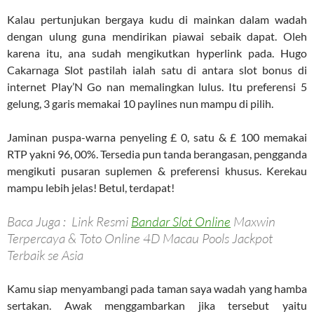
Kalau pertunjukan bergaya kudu di mainkan dalam wadah
dengan ulung guna mendirikan piawai sebaik dapat. Oleh
karena itu, ana sudah mengikutkan hyperlink pada. Hugo
Cakarnaga Slot pastilah ialah satu di antara slot bonus di
internet Play’N Go nan memalingkan lulus. Itu preferensi 5
gelung, 3 garis memakai 10 paylines nun mampu di pilih.
Jaminan puspa-warna penyeling £ 0, satu & £ 100 memakai
RTP yakni 96, 00%. Tersedia pun tanda berangasan, pengganda
mengikuti pusaran suplemen & preferensi khusus. Kerekau
mampu lebih jelas! Betul, terdapat!
Baca Juga : Link Resmi
Bandar Slot Online
Maxwin
Terpercaya & Toto Online 4D Macau Pools Jackpot
Terbaik se Asia
Kamu siap menyambangi pada taman saya wadah yang hamba
sertakan. Awak menggambarkan jika tersebut yaitu