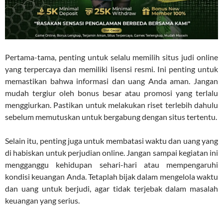
Pertama-tama, penting untuk selalu memilih situs judi online
yang terpercaya dan memiliki lisensi resmi. Ini penting untuk
memastikan bahwa informasi dan uang Anda aman. Jangan
mudah tergiur oleh bonus besar atau promosi yang terlalu
menggiurkan. Pastikan untuk melakukan riset terlebih dahulu
sebelum memutuskan untuk bergabung dengan situs tertentu.
Selain itu, penting juga untuk membatasi waktu dan uang yang
di habiskan untuk perjudian online. Jangan sampai kegiatan ini
mengganggu kehidupan sehari-hari atau mempengaruhi
kondisi keuangan Anda. Tetaplah bijak dalam mengelola waktu
dan uang untuk berjudi, agar tidak terjebak dalam masalah
keuangan yang serius.