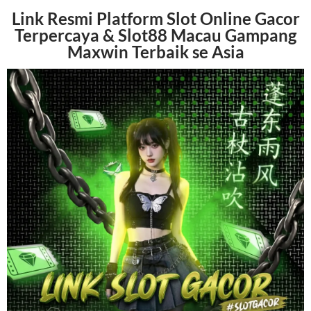
Link Resmi Platform Slot Online Gacor
Terpercaya & Slot88 Macau Gampang
Maxwin Terbaik se Asia