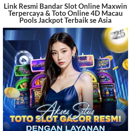
Link Resmi Bandar Slot Online Maxwin
Terpercaya & Toto Online 4D Macau
Pools Jackpot Terbaik se Asia