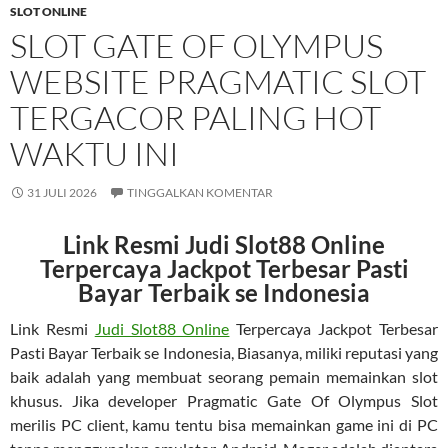
SLOT ONLINE
SLOT GATE OF OLYMPUS
WEBSITE PRAGMATIC SLOT
TERGACOR PALING HOT
WAKTU INI
31 JULI 2026
TINGGALKAN KOMENTAR
Link Resmi Judi Slot88 Online
Terpercaya Jackpot Terbesar Pasti
Bayar Terbaik se Indonesia
Link Resmi
Judi Slot88 Online
Terpercaya Jackpot Terbesar
Pasti Bayar Terbaik se Indonesia, Biasanya, miliki reputasi yang
baik adalah yang membuat seorang pemain memainkan slot
khusus. Jika developer Pragmatic Gate Of Olympus Slot
merilis PC client, kamu tentu bisa memainkan game ini di PC