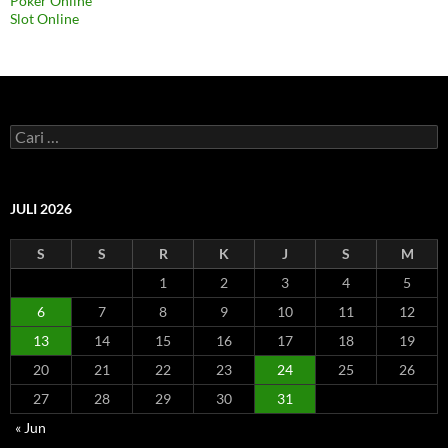
Poker Online
Slot Online
C
a
r
i
u
JULI 2026
n
t
S
S
R
K
J
S
M
u
k
1
2
3
4
5
:
6
7
8
9
10
11
12
13
14
15
16
17
18
19
20
21
22
23
24
25
26
27
28
29
30
31
« Jun