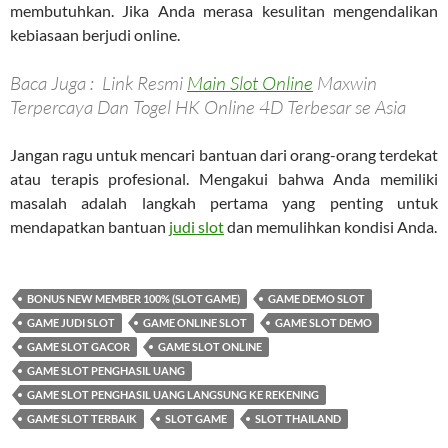
membutuhkan. Jika Anda merasa kesulitan mengendalikan
kebiasaan berjudi online.
Baca Juga : Link Resmi
Main Slot Online
Maxwin
Terpercaya Dan Togel HK Online 4D Terbesar se Asia
Jangan ragu untuk mencari bantuan dari orang-orang terdekat
atau terapis profesional. Mengakui bahwa Anda memiliki
masalah adalah langkah pertama yang penting untuk
mendapatkan bantuan
judi slot
dan memulihkan kondisi Anda.
BONUS NEW MEMBER 100% (SLOT GAME)
GAME DEMO SLOT
GAME JUDI SLOT
GAME ONLINE SLOT
GAME SLOT DEMO
GAME SLOT GACOR
GAME SLOT ONLINE
GAME SLOT PENGHASIL UANG
GAME SLOT PENGHASIL UANG LANGSUNG KE REKENING
GAME SLOT TERBAIK
SLOT GAME
SLOT THAILAND