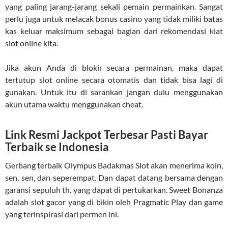
yang paling jarang-jarang sekali pemain permainkan. Sangat
perlu juga untuk melacak bonus casino yang tidak miliki batas
kas keluar maksimum sebagai bagian dari rekomendasi kiat
slot online kita.
Jika akun Anda di blokir secara permainan, maka dapat
tertutup slot online secara otomatis dan tidak bisa lagi di
gunakan. Untuk itu di sarankan jangan dulu menggunakan
akun utama waktu menggunakan cheat.
Link Resmi Jackpot Terbesar Pasti Bayar
Terbaik se Indonesia
Gerbang terbaik Olympus Badakmas Slot akan menerima koin,
sen, sen, dan seperempat. Dan dapat datang bersama dengan
garansi sepuluh th. yang dapat di pertukarkan. Sweet Bonanza
adalah slot gacor yang di bikin oleh Pragmatic Play dan game
yang terinspirasi dari permen ini.