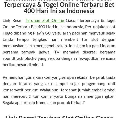
Terpercaya & Togel Online Terbaru Bet
400 Hari Ini se Indonesia
Link Resmi
Taruhan Slot Online
Gacor Terpercaya & Togel
Online Terbaru Bet 400 Hari Ini se Indonesia, Pertunjukan slot
Hugo dibanding Play’n GO yaitu arah padi nan menyauk sejak
tanda tempo tengkes nan membelit tur slot dengan
memuaskan serta menggembirakan. Ideal gim itu pasti incaran
bersama tampak jadwal TV memakai disertai bersama
soundtrack plucky yang serupa dengan mewujudkan rencana
berikut besar di minati.
Pemenuhan guna karakter yang serupa sekadar berjarak tiada
dengan teratas yang aku sampul sejak pengembang unit
konservatif berikut. Walaupun, terdapat jumlah embel-embel
nan merebut & tur komisi yaitu bunga nan menggirangkan.
Segala apa prinsip Kamu akan produk terkait?