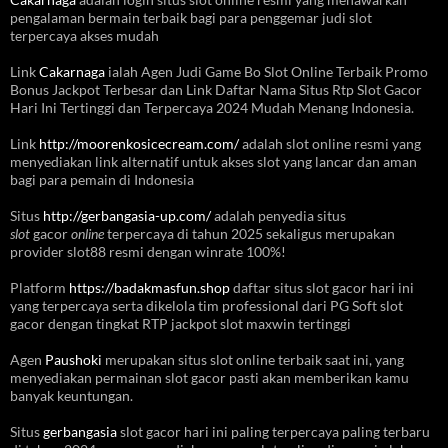
pengalaman bermain terbaik bagi para penggemar judi slot
terpercaya akses mudah
Link
Cakarnaga
ialah Agen Judi Game Bo Slot Online Terbaik Promo
Bonus Jackpot Terbesar dan Link Daftar Nama Situs Rtp Slot Gacor
Hari Ini Tertinggi dan Terpercaya 2024 Mudah Menang Indonesia.
Link
http://moorenkosicecream.com/
adalah slot online resmi yang
menyediakan link alternatif untuk akses slot yang lancar dan aman
bagi para pemain di Indonesia
Situs
http://gerbangasia-up.com/
adalah penyedia situs
slot
gacor
online
terpercaya di tahun 2025 sekaligus merupakan
provider slot88 resmi dengan winrate 100%!
Platform
https://badakmasfun.shop
daftar situs slot gacor hari ini
yang terpercaya serta dikelola tim professional dari PG Soft slot
gacor dengan tingkat RTP jackpot slot maxwin tertinggi
Agen
Paushoki
merupakan situs slot online terbaik saat ini, yang
menyediakan permainan slot gacor pasti akan memberikan kamu
banyak keuntungan.
Situs
gerbangasia
slot gacor hari ini paling terpercaya paling terbaru