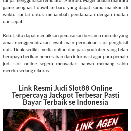
tanpa menggunakan emulator Android. Mager adalah diantara
game penghasil duwit terbaru yang dapat kamu mainkan di
waktu santai untuk menambah pendapatan dengan mudah
dan cepat.
Betul, kita dapat menaikkan pemasukan bersama metode yang
amat menggembirakan lewat main permainan slot penghasil
duit. Tidak sedikit media online dan para youtuber yang telah
berupaya berikan pencerahan dan informasi agar para pemain
judi slot online segera menyadari bahwa memang saldo
mereka sedang dikuras.
Link Resmi Judi Slot88 Online
Terpercaya Jackpot Terbesar Pasti
Bayar Terbaik se Indonesia