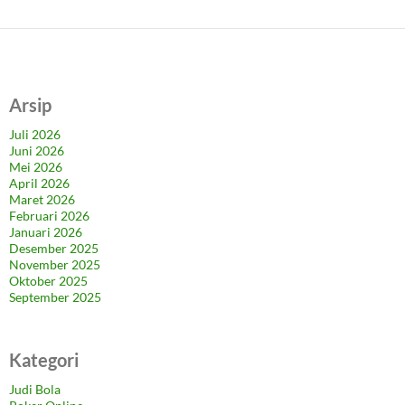
Arsip
Juli 2026
Juni 2026
Mei 2026
April 2026
Maret 2026
Februari 2026
Januari 2026
Desember 2025
November 2025
Oktober 2025
September 2025
Kategori
Judi Bola