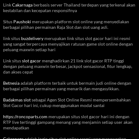
Link
Cakarnaga
berbasis server Thailand terdepan yang terkenal akan
kestabilan dan kecepatan responsifnya
Situs
Paushoki
merupakan platform slot online yang menyediakan
berbagai pilihan permainan Raja Slot dan slot uang asli.
link situs
buzdelivery
merupakan link situs slot gacor hari ini resmi
yang sangat terpercaya menyajikan ratusan game slot online dengan
peluang maxwin setiap hari
Link situs
slot gacor
menghadirkan 21 link slot gacor RTP tinggi
dengan peluang maxwin terbesar, jackpot sensasional, fitur lengkap,
dan akses cepat
Betnesia
adalah platform terbaik untuk bermain judi online dengan
berbagai pilihan permainan yang menarik dan mengasyikkan.
Badakmas slot
sebagai Agen Slot Online Resmi mempersembahkan
Slot Gacor hari ini, cukup menggunakan modal santai
https://roncoparts.com
merupakan situs slot gacor hari ini dengan
RTP live tertinggi gampang menang yang menjamin setiap user akan
mendapatkan
Cakarnaga
adalah login situs slot online resmi yang menawarkan