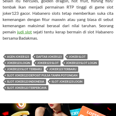
Selain itu hercules, golden dragon, hot fruit, fishing fish/
tembak ikan menjadi permainan RTP tinggi di game slot
joker123 gacor. Habanero slots tetap memberikan suka cita
kemenangan dengan fitur maxwin atau yang biasa di sebut
kemenangan maksimal berasal dari nilai taruhan. Seorang
pemain
judi slot
sejati tentu kerap bermain di slot Habanero
bersama Badakmas.
AGEN JOKER123
DAFTAR JOKER123
JOKER SLOT
JOKER123 LOGIN
JOKER123 SLOT
JOKER123 SLOT LOGIN
JOKER123 SLOT TERBARU
JOKER123 TERBARU
SLOT JOKER123 DEPOSIT PULSA TANPA POTONGAN
SLOT JOKER123 INDONESIA
SLOT JOKER123 LOGIN
SLOT JOKER123 TERPERCAYA