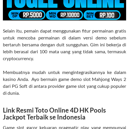
Selain itu, pemain dapat menggunakan fitur permainan gratis
untuk mencoba permainan di dalam versi demo sebelum
bertaruh bersama dengan duit sungguhan. Gim ini bekerja di
lebih berasal dari 100 mata uang yang tidak sama, termasuk
cryptocurrency.
Membuatnya mudah untuk mengintegrasikannya ke dalam
kasino Anda. Ayo bermain game demo slot Mahjong Ways 2
dari PG Soft di antara provider game slot yang cukup populer
di dunia.
Link Resmi Toto Online 4D HK Pools
Jackpot Terbaik se Indonesia
Game slot gacor keluaran pragmatic play yang mempunyai