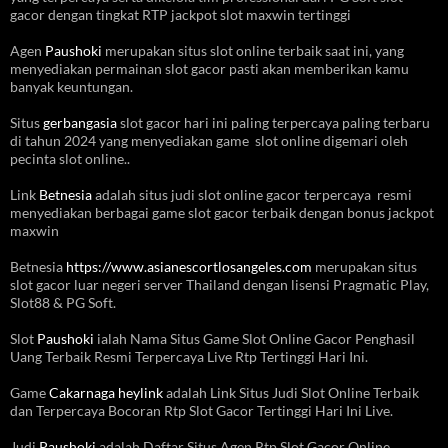
gacor dengan tingkat RTP jackpot slot maxwin tertinggi
Agen
Paushoki
merupakan situs slot online terbaik saat ini, yang
menyediakan permainan slot gacor pasti akan memberikan kamu
banyak keuntungan.
Situs
gerbangasia
slot gacor hari ini paling terpercaya paling terbaru
di tahun 2024 yang menyediakan game slot online digemari oleh
pecinta slot online..
Link
Betnesia
adalah situs judi slot online gacor terpercaya resmi
menyediakan berbagai game slot gacor terbaik dengan bonus jackpot
maxwin
Betnesia
https://www.asianescortlosangeles.com
merupakan situs
slot gacor luar negeri server Thailand dengan lisensi Pragmatic Play,
Slot88 & PG Soft.
Slot
Paushoki
ialah Nama Situs Game Slot Online Gacor Penghasil
Uang Terbaik Resmi Terpercaya Live Rtp Tertinggi Hari Ini.
Game
Cakarnaga heylink
adalah Link Situs Judi Slot Online Terbaik
dan Terpercaya Bocoran Rtp Slot Gacor Tertinggi Hari Ini Live.
Judi
Paushoki
adalah Daftar Situs Agen Rtp Slot Gacor Online