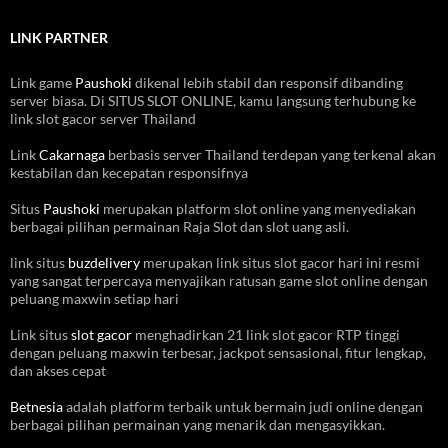
LINK PARTNER
Link game
Paushoki
dikenal lebih stabil dan responsif dibanding
server biasa. Di SITUS SLOT ONLINE, kamu langsung terhubung ke
link slot gacor server Thailand
Link
Cakarnaga
berbasis server Thailand terdepan yang terkenal akan
kestabilan dan kecepatan responsifnya
Situs
Paushoki
merupakan platform slot online yang menyediakan
berbagai pilihan permainan Raja Slot dan slot uang asli.
link situs
buzdelivery
merupakan link situs slot gacor hari ini resmi
yang sangat terpercaya menyajikan ratusan game slot online dengan
peluang maxwin setiap hari
Link situs
slot gacor
menghadirkan 21 link slot gacor RTP tinggi
dengan peluang maxwin terbesar, jackpot sensasional, fitur lengkap,
dan akses cepat
Betnesia
adalah platform terbaik untuk bermain judi online dengan
berbagai pilihan permainan yang menarik dan mengasyikkan.