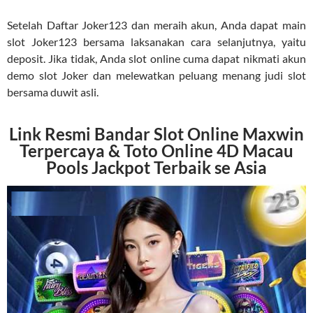
Setelah Daftar Joker123 dan meraih akun, Anda dapat main
slot Joker123 bersama laksanakan cara selanjutnya, yaitu
deposit. Jika tidak, Anda slot online cuma dapat nikmati akun
demo slot Joker dan melewatkan peluang menang judi slot
bersama duwit asli.
Link Resmi Bandar Slot Online Maxwin
Terpercaya & Toto Online 4D Macau
Pools Jackpot Terbaik se Asia