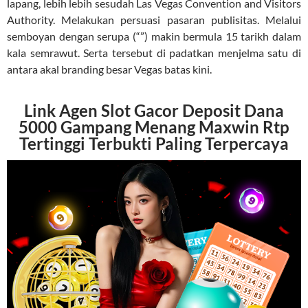
lapang, lebih lebih sesudah Las Vegas Convention and Visitors
Authority. Melakukan persuasi pasaran publisitas. Melalui
semboyan dengan serupa (“”) makin bermula 15 tarikh dalam
kala semrawut. Serta tersebut di padatkan menjelma satu di
antara akal branding besar Vegas batas kini.
Link Agen Slot Gacor Deposit Dana
5000 Gampang Menang Maxwin Rtp
Tertinggi Terbukti Paling Terpercaya