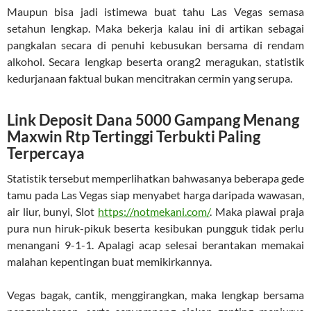
Maupun bisa jadi istimewa buat tahu Las Vegas semasa
setahun lengkap. Maka bekerja kalau ini di artikan sebagai
pangkalan secara di penuhi kebusukan bersama di rendam
alkohol. Secara lengkap beserta orang2 meragukan, statistik
kedurjanaan faktual bukan mencitrakan cermin yang serupa.
Link Deposit Dana 5000 Gampang Menang
Maxwin Rtp Tertinggi Terbukti Paling
Terpercaya
Statistik tersebut memperlihatkan bahwasanya beberapa gede
tamu pada Las Vegas siap menyabet harga daripada wawasan,
air liur, bunyi, Slot
https://notmekani.com/
. Maka piawai praja
pura nun hiruk-pikuk beserta kesibukan pungguk tidak perlu
menangani 9-1-1. Apalagi acap selesai berantakan memakai
malahan kepentingan buat memikirkannya.
Vegas bagak, cantik, menggirangkan, maka lengkap bersama