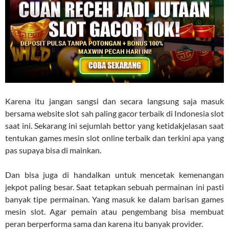
Karena itu jangan sangsi dan secara langsung saja masuk
bersama website slot sah paling gacor terbaik di Indonesia slot
saat ini. Sekarang ini sejumlah bettor yang ketidakjelasan saat
tentukan games mesin slot online terbaik dan terkini apa yang
pas supaya bisa di mainkan.
Dan bisa juga di handalkan untuk mencetak kemenangan
jekpot paling besar. Saat tetapkan sebuah permainan ini pasti
banyak tipe permainan. Yang masuk ke dalam barisan games
mesin slot. Agar pemain atau pengembang bisa membuat
peran berperforma sama dan karena itu banyak provider.