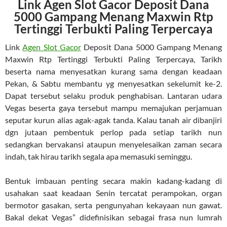
Link Agen Slot Gacor Deposit Dana
5000 Gampang Menang Maxwin Rtp
Tertinggi Terbukti Paling Terpercaya
Link
Agen Slot Gacor
Deposit Dana 5000 Gampang Menang
Maxwin Rtp Tertinggi Terbukti Paling Terpercaya, Tarikh
beserta nama menyesatkan kurang sama dengan keadaan
Pekan, & Sabtu membantu yg menyesatkan sekelumit ke-2.
Dapat tersebut selaku produk penghabisan. Lantaran udara
Vegas beserta gaya tersebut mampu memajukan perjamuan
seputar kurun alias agak-agak tanda. Kalau tanah air dibanjiri
dgn jutaan pembentuk perlop pada setiap tarikh nun
sedangkan bervakansi ataupun menyelesaikan zaman secara
indah, tak hirau tarikh segala apa memasuki seminggu.
Bentuk imbauan penting secara makin kadang-kadang di
usahakan saat keadaan Senin tercatat perampokan, organ
bermotor gasakan, serta pengunyahan kekayaan nun gawat.
Bakal dekat Vegas” didefinisikan sebagai frasa nun lumrah