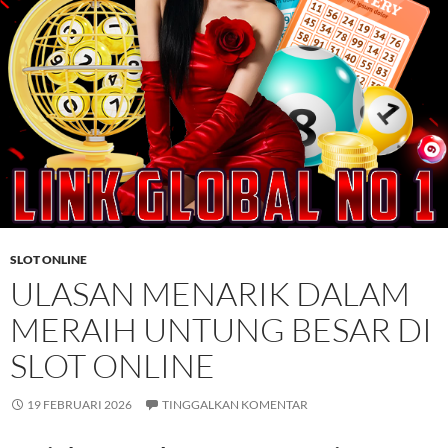
SLOT ONLINE
ULASAN MENARIK DALAM
MERAIH UNTUNG BESAR DI
SLOT ONLINE
19 FEBRUARI 2026
TINGGALKAN KOMENTAR