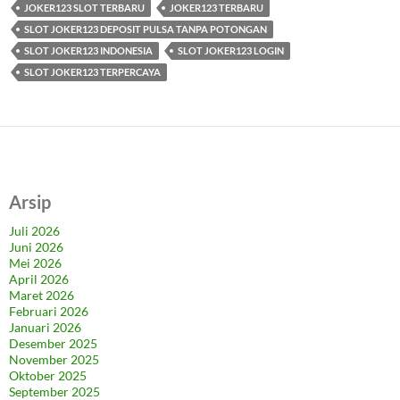
JOKER123 SLOT TERBARU
JOKER123 TERBARU
SLOT JOKER123 DEPOSIT PULSA TANPA POTONGAN
SLOT JOKER123 INDONESIA
SLOT JOKER123 LOGIN
SLOT JOKER123 TERPERCAYA
Arsip
Juli 2026
Juni 2026
Mei 2026
April 2026
Maret 2026
Februari 2026
Januari 2026
Desember 2025
November 2025
Oktober 2025
September 2025