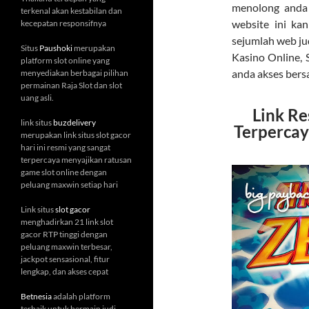
menolong anda 
terkenal akan kestabilan dan
website ini ka
kecepatan responsifnya
sejumlah web jud
Situs
Paushoki
merupakan
Kasino Online, 
platform slot online yang
anda akses bers
menyediakan berbagai pilihan
permainan Raja Slot dan slot
uang asli.
Link Re
link situs
buzdelivery
Terpercay
merupakan link situs slot gacor
hari ini resmi yang sangat
terpercaya menyajikan ratusan
game slot online dengan
peluang maxwin setiap hari
Link situs
slot gacor
menghadirkan 21 link slot
gacor RTP tinggi dengan
peluang maxwin terbesar,
jackpot sensasional, fitur
lengkap, dan akses cepat
Betnesia
adalah platform
terbaik untuk bermain judi