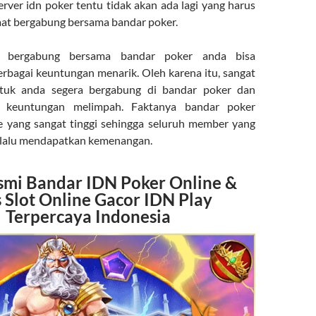
ver idn poker tentu tidak akan ada lagi yang harus
saat bergabung bersama bandar poker.
 bergabung bersama bandar poker anda bisa
bagai keuntungan menarik. Oleh karena itu, sangat
ntuk anda segera bergabung di bandar poker dan
 keuntungan melimpah. Faktanya bandar poker
e yang sangat tinggi sehingga seluruh member yang
elalu mendapatkan kemenangan.
smi Bandar IDN Poker Online &
s Slot Online Gacor IDN Play
Terpercaya Indonesia