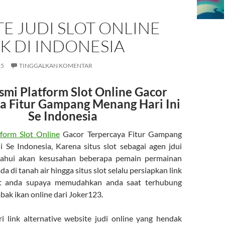
E JUDI SLOT ONLINE
K DI INDONESIA
25
TINGGALKAN KOMENTAR
smi Platform Slot Online Gacor
a Fitur Gampang Menang Hari Ini
Se Indonesia
tform Slot Online
Gacor Terpercaya Fitur Gampang
 Se Indonesia, Karena situs slot sebagai agen jdui
tahui akan kesusahan beberapa pemain permainan
a di tanah air hingga situs slot selalu persiapkan link
uat anda supaya memudahkan anda saat terhubung
bak ikan online dari Joker123.
ri link alternative website judi online yang hendak