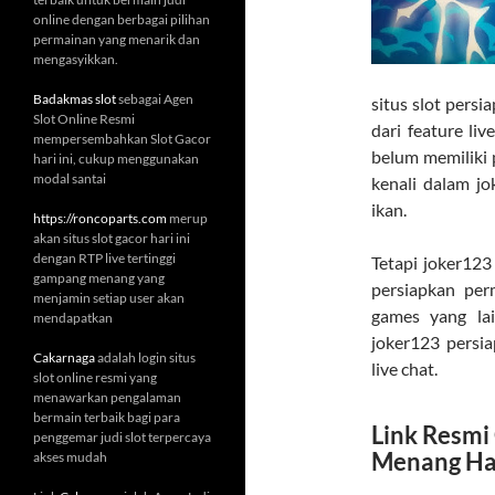
online dengan berbagai pilihan
permainan yang menarik dan
mengasyikkan.
Badakmas slot
sebagai Agen
situs slot pers
Slot Online Resmi
dari feature li
mempersembahkan Slot Gacor
belum memiliki 
hari ini, cukup menggunakan
modal santai
kenali dalam j
ikan.
https://roncoparts.com
merup
akan situs slot gacor hari ini
dengan RTP live tertinggi
Tetapi joker123
gampang menang yang
persiapkan per
menjamin setiap user akan
games yang lai
mendapatkan
joker123 persia
Cakarnaga
adalah login situs
live chat.
slot online resmi yang
menawarkan pengalaman
bermain terbaik bagi para
Link Resmi
penggemar judi slot terpercaya
Menang Har
akses mudah