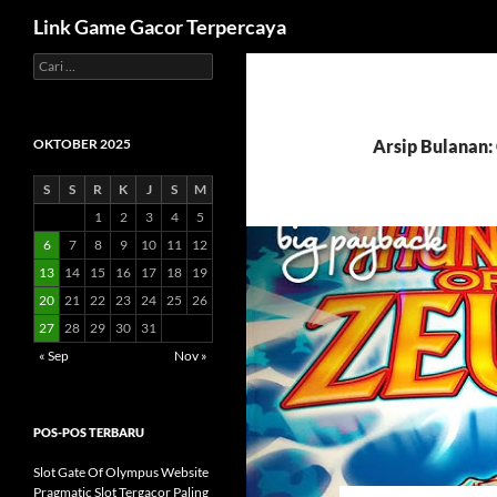
Cari
Link Game Gacor Terpercaya
C
Langsung
a
ke
r
isi
i
u
OKTOBER 2025
Arsip Bulanan:
n
t
S
S
R
K
J
S
M
u
1
2
3
4
5
k
:
6
7
8
9
10
11
12
13
14
15
16
17
18
19
20
21
22
23
24
25
26
27
28
29
30
31
« Sep
Nov »
POS-POS TERBARU
Slot Gate Of Olympus Website
Pragmatic Slot Tergacor Paling