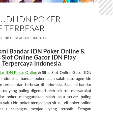
UDI IDN POKER
E TERBESAR
25
TINGGALKAN KOMENTAR
smi Bandar IDN Poker Online &
s Slot Online Gacor IDN Play
Terpercaya Indonesia
ar IDN Poker Online
& Situs Slot Online Gacor IDN
 Indonesia, bandar poker ialah salah satu agen idn
e terbaik dan terbesar di indonesia. Saat ini bandar
itus yang paling digemari oleh seluruh masyarakat
dar poker menggunakan salah satu server paling
a yaitu idn poker menjadikan situs judi poker online
maju sekaligus menjadi yang terbaik. Dengan