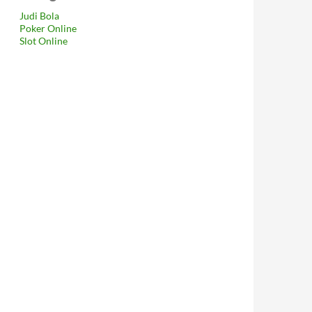
Judi Bola
Poker Online
Slot Online