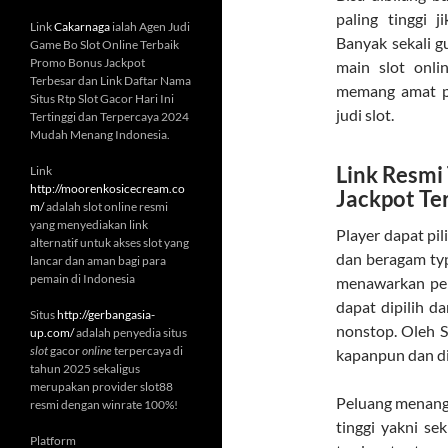
paling tinggi 
Link
Cakarnaga
ialah Agen Judi
Banyak sekali g
Game Bo Slot Online Terbaik
Promo Bonus Jackpot
main slot onli
Terbesar dan Link Daftar Nama
memang amat po
Situs Rtp Slot Gacor Hari Ini
judi slot.
Tertinggi dan Terpercaya 2024
Mudah Menang Indonesia.
Link Resmi
Link
http://moorenkosicecream.co
Jackpot Ter
m/
adalah slot online resmi
yang menyediakan link
Player dapat pil
alternatif untuk akses slot yang
dan beragam ty
lancar dan aman bagi para
pemain di Indonesia
menawarkan per
dapat dipilih 
Situs
http://gerbangasia-
nonstop. Oleh 
up.com/
adalah penyedia situs
slot
gacor
online
terpercaya di
kapanpun dan d
tahun 2025 sekaligus
merupakan provider slot88
Peluang menang d
resmi dengan winrate 100%!
tinggi yakni se
Platform