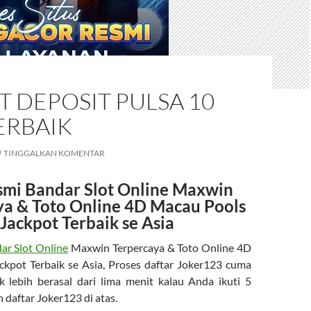
T DEPOSIT PULSA 10
ERBAIK
TINGGALKAN KOMENTAR
smi Bandar Slot Online Maxwin
ya & Toto Online 4D Macau Pools
Jackpot Terbaik se Asia
ar Slot Online
Maxwin Terpercaya & Toto Online 4D
kpot Terbaik se Asia, Proses daftar Joker123 cuma
k lebih berasal dari lima menit kalau Anda ikuti 5
h daftar Joker123 di atas.