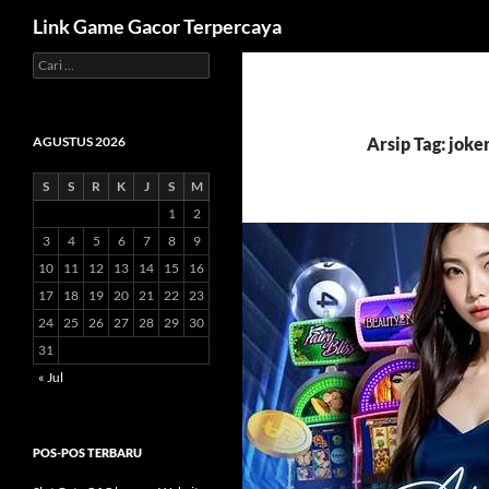
Cari
Link Game Gacor Terpercaya
C
Langsung
a
ke
r
isi
i
u
AGUSTUS 2026
Arsip Tag: joke
n
t
S
S
R
K
J
S
M
u
1
2
k
:
3
4
5
6
7
8
9
10
11
12
13
14
15
16
17
18
19
20
21
22
23
24
25
26
27
28
29
30
31
« Jul
POS-POS TERBARU