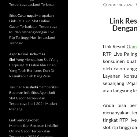
Terpercaya Jackpot Terbesar.
20 APRIL 2026
Situs
Cakarnaga
Merupakan
Link Re
Link Situs Judi Slot Online
Dengan
Gacor Terbaik dan Terpercaya
Mudah Menang dengan Live
Rtp Tertinggi Hari Ini Jackpot
Terbesar.
Link Resmi
Game
RTP Live Palin
Agen Resmi
Badakmas
Slot
Yang Merupakan Slot Yang
konsumen buat 
Berpusat DI Dubai Abu Dhabi
oleh calon ang
Yang Telah Berlisensi Dan Di
Layanan konsu
Resmikan Oleh Bang Zeus..
sepanjang 24j
Taruhan
Paushoki
memberikan
atau langsung le
Bocoran Info Situs Agen Judi
Slot Gacor Terbaik dan
Terpercaya No 1 2024 Mudah
Anda bisa ber
Menang.
menanyakan ter
tingkat RTP live
Link
Semongkobet
Memberikan Bocoran Link Slot
slot rtp tinggi 
Online Gacor Terbaik dan
Terpercaya 2024 Gampang