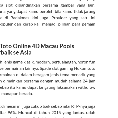
jika slot dibandingkan bersama gambar yang lain.
una yang dapat kamu peroleh bila kamu tidak jarang
ne di Badakmas kini juga. Provider yang satu ini
puler dan kerap kali menjadi pilihan para pemain
 Toto Online 4D Macau Pools
baik se Asia
ih jenis game klasik, modern, pertualangan, horor, fun
pe permainan lainnya. Spade slot gaming Hukumtoto
mainan di dalam beragam jenis tema menarik yang
dan dimainkan bersama dengan mudah selama 24 jam
Sebab itu kamu dapat langsung laksanakan withdraw
i manapun berada.
i mesin ini juga cukup baik sebab nilai RTP-nya juga
kitar 96%. Muncul di tahun 2015 yang lantas, udah