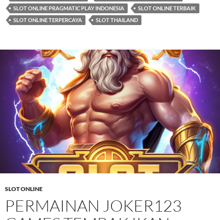
SLOT ONLINE PRAGMATIC PLAY INDONESIA
SLOT ONLINE TERBAIK
SLOT ONLINE TERPERCAYA
SLOT THAILAND
SLOT ONLINE
PERMAINAN JOKER123