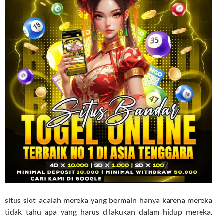
situs slot adalah mereka yang bermain hanya karena mereka
tidak tahu apa yang harus dilakukan dalam hidup mereka.