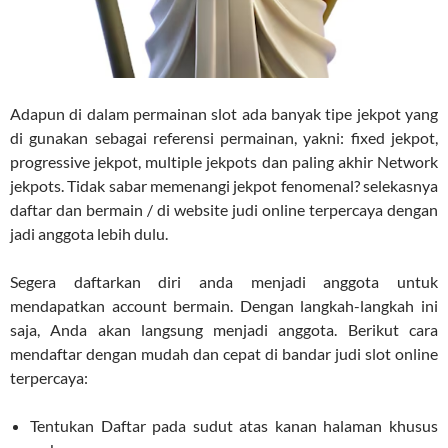
Adapun di dalam permainan slot ada banyak tipe jekpot yang
di gunakan sebagai referensi permainan, yakni: fixed jekpot,
progressive jekpot, multiple jekpots dan paling akhir Network
jekpots. Tidak sabar memenangi jekpot fenomenal? selekasnya
daftar dan bermain / di website judi online terpercaya dengan
jadi anggota lebih dulu.
Segera daftarkan diri anda menjadi anggota untuk
mendapatkan account bermain. Dengan langkah-langkah ini
saja, Anda akan langsung menjadi anggota. Berikut cara
mendaftar dengan mudah dan cepat di bandar judi slot online
terpercaya:
Tentukan Daftar pada sudut atas kanan halaman khusus