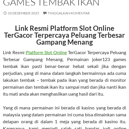
GAMES TEMBAK IKAN
10 DESEMBER 2025
TINGGALKAN KOMENTAR
Link Resmi Platform Slot Online
TerGacor Terpercaya Peluang Terbesar
Gampang Menang
Link Resmi
Platform Slot Online
TerGacor Terpercaya Peluang
Terbesar Gampang Menang, Permainan joker123 games
tembak ikan pasti benar-benar hebat sekali jika dengan
perjudian, yang di mana dalam langkah bermainnya ada cuma
lakukan tembak – tembak pada ikan yang berada di monitor
permainan dan tembak ikan itu sampai mati dan jika nanti ikan
itu mati anda akan menghasilkan uang hasil dari itu.
Yang di mana permainan ini berada di kasino yang berada di
malaysia yang dalam permainan ini cuma bisa dimainkan sama
delapan orang di dalam 1 meja yang berada di kasino itu.
Karenanya, kami menjadi salah sati bandar judi online