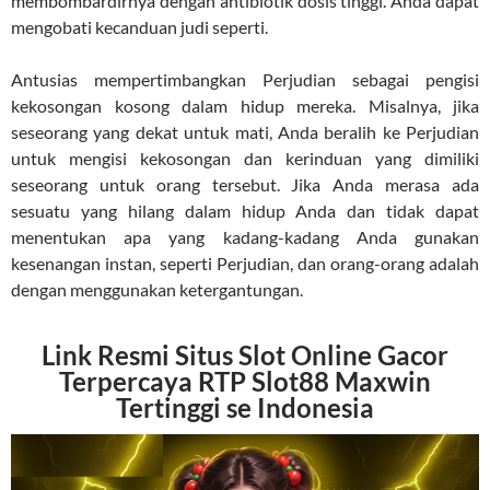
membombardirnya dengan antibiotik dosis tinggi. Anda dapat
mengobati kecanduan judi seperti.
Antusias mempertimbangkan Perjudian sebagai pengisi
kekosongan kosong dalam hidup mereka. Misalnya, jika
seseorang yang dekat untuk mati, Anda beralih ke Perjudian
untuk mengisi kekosongan dan kerinduan yang dimiliki
seseorang untuk orang tersebut. Jika Anda merasa ada
sesuatu yang hilang dalam hidup Anda dan tidak dapat
menentukan apa yang kadang-kadang Anda gunakan
kesenangan instan, seperti Perjudian, dan orang-orang adalah
dengan menggunakan ketergantungan.
Link Resmi Situs Slot Online Gacor
Terpercaya RTP Slot88 Maxwin
Tertinggi se Indonesia