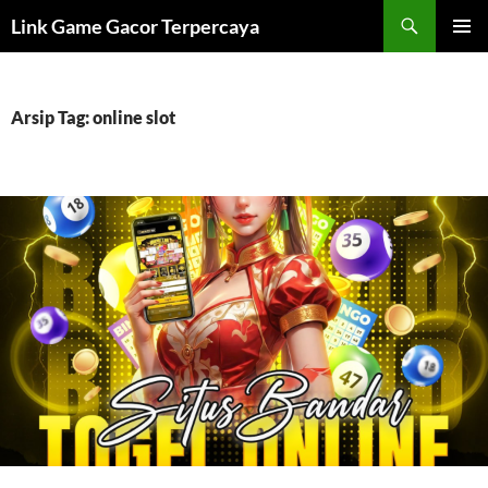
Langsung
Cari
Link Game Gacor Terpercaya
ke
MENU
isi
UTAMA
Arsip Tag: online slot