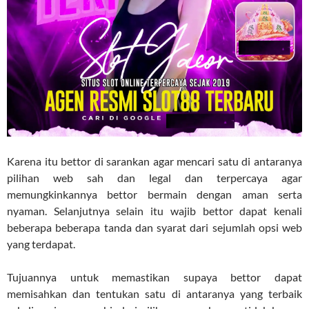
Karena itu bettor di sarankan agar mencari satu di antaranya
pilihan web sah dan legal dan terpercaya agar
memungkinkannya bettor bermain dengan aman serta
nyaman. Selanjutnya selain itu wajib bettor dapat kenali
beberapa beberapa tanda dan syarat dari sejumlah opsi web
yang terdapat.
Tujuannya untuk memastikan supaya bettor dapat
memisahkan dan tentukan satu di antaranya yang terbaik