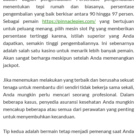
menentukan tepi rumah dan biasanya, persentase
pengembalian yang baik berkisar antara 90 hingga 97 persen.
Sebagai pemain
https://pinnaclepies.com/
yang bertujuan
untuk peluang menang, pilih mesin slot Pg yang memberikan
persentase tertinggi karena, istilah superior yang Anda
dapatkan, semakin tinggi pengembaliannya. Ini sebenarnya
adalah salah satu kasino untuk menarik lebih banyak pemain.
Akan sangat berharga meskipun setelah Anda memenangkan
jackpot.
Jika menemukan melakukan yang terbaik dan berusaha sekuat
tenaga untuk membantu diri sendiri tidak bekerja sama sekali,
Anda mungkin perlu mencari seorang profesional. Dalam
beberapa kasus, penyedia asuransi kesehatan Anda mungkin
mencakup beberapa atau semua dari perawatan yang penting
untuk menyembuhkan kecanduan.
Tip kedua adalah bermain tetap menjadi pemenang saat Anda