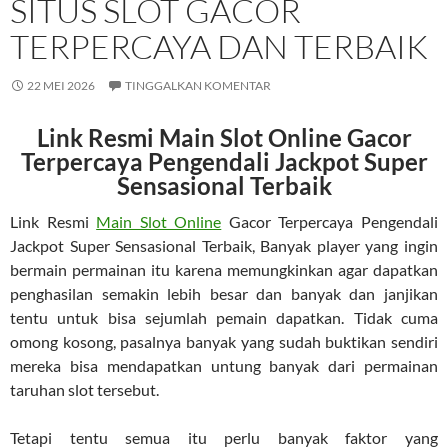
SITUS SLOT GACOR
TERPERCAYA DAN TERBAIK
22 MEI 2026
TINGGALKAN KOMENTAR
Link Resmi Main Slot Online Gacor
Terpercaya Pengendali Jackpot Super
Sensasional Terbaik
Link Resmi
Main Slot Online
Gacor Terpercaya Pengendali
Jackpot Super Sensasional Terbaik, Banyak player yang ingin
bermain permainan itu karena memungkinkan agar dapatkan
penghasilan semakin lebih besar dan banyak dan janjikan
tentu untuk bisa sejumlah pemain dapatkan. Tidak cuma
omong kosong, pasalnya banyak yang sudah buktikan sendiri
mereka bisa mendapatkan untung banyak dari permainan
taruhan slot tersebut.
Tetapi tentu semua itu perlu banyak faktor yang