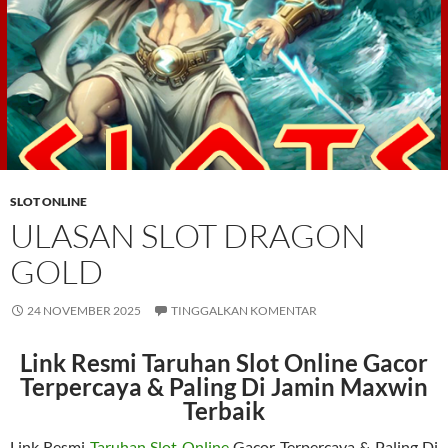
SLOT ONLINE
ULASAN SLOT DRAGON
GOLD
24 NOVEMBER 2025
TINGGALKAN KOMENTAR
Link Resmi Taruhan Slot Online Gacor
Terpercaya & Paling Di Jamin Maxwin
Terbaik
Link Resmi
Taruhan Slot Online
Gacor Terpercaya & Paling Di