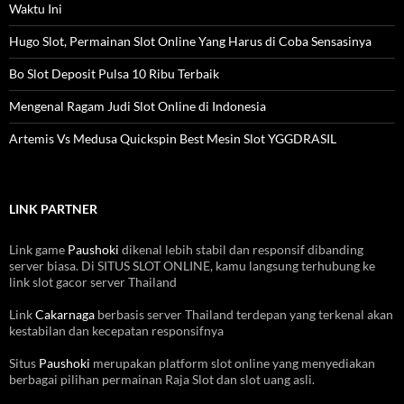
Waktu Ini
Hugo Slot, Permainan Slot Online Yang Harus di Coba Sensasinya
Bo Slot Deposit Pulsa 10 Ribu Terbaik
Mengenal Ragam Judi Slot Online di Indonesia
Artemis Vs Medusa Quickspin Best Mesin Slot YGGDRASIL
LINK PARTNER
Link game
Paushoki
dikenal lebih stabil dan responsif dibanding
server biasa. Di SITUS SLOT ONLINE, kamu langsung terhubung ke
link slot gacor server Thailand
Link
Cakarnaga
berbasis server Thailand terdepan yang terkenal akan
kestabilan dan kecepatan responsifnya
Situs
Paushoki
merupakan platform slot online yang menyediakan
berbagai pilihan permainan Raja Slot dan slot uang asli.