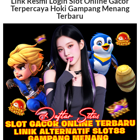
Link Resmi Login Slot Online Gacor
Terpercaya Hoki Gampang Menang
Terbaru