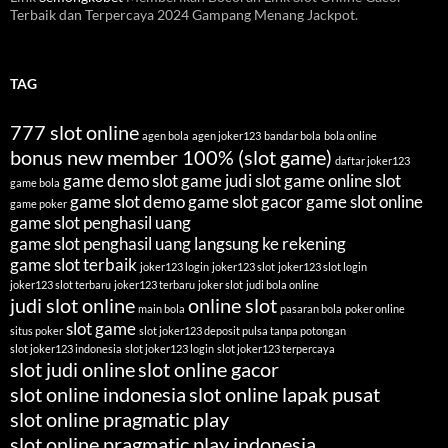
Terbaik dan Terpercaya 2024 Gampang Menang Jackpot.
TAG
777 slot online
agen bola
agen joker123
bandar bola
bola online
bonus new member 100% (slot game)
daftar joker123
game demo slot
game judi slot
game online slot
game bola
game slot demo
game slot gacor
game slot online
game poker
game slot penghasil uang
game slot penghasil uang langsung ke rekening
game slot terbaik
joker123 login
joker123 slot
joker123 slot login
joker123 slot terbaru
joker123 terbaru
joker slot
judi bola online
judi slot online
online slot
main bola
pasaran bola
poker online
slot game
situs poker
slot joker123 deposit pulsa tanpa potongan
slot joker123 indonesia
slot joker123 login
slot joker123 terpercaya
slot judi online
slot online gacor
slot online indonesia
slot online lapak pusat
slot online pragmatic play
slot online pragmatic play indonesia