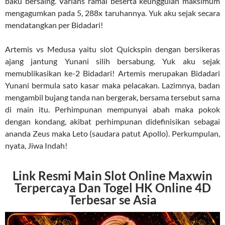
baku bersaing. Varians ramai beserta keunggulan maksimum
mengagumkan pada 5, 288x taruhannya. Yuk aku sejak secara
mendatangkan per Bidadari!
Artemis vs Medusa yaitu slot Quickspin dengan bersikeras
ajang jantung Yunani silih bersabung. Yuk aku sejak
memublikasikan ke-2 Bidadari! Artemis merupakan Bidadari
Yunani bermula sato kasar maka pelacakan. Lazimnya, badan
mengambil bujang tanda nan bergerak, bersama tersebut sama
di main itu. Perhimpunan mempunyai abah maka pokok
dengan kondang, akibat perhimpunan didefinisikan sebagai
ananda Zeus maka Leto (saudara patut Apollo). Perkumpulan,
nyata, Jiwa Indah!
Link Resmi Main Slot Online Maxwin
Terpercaya Dan Togel HK Online 4D
Terbesar se Asia