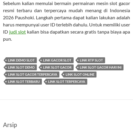
Sebelum kalian memulai bermain permainan mesin slot gacor
resmi terbaru dan terpercaya mudah menang di Indonesia
2026 Paushoki. Langkah pertama dapat kalian lakukan adalah
harus mempunyai user ID terlebih dahulu. Untuk memiliki user
ID
judi slot
kalian bisa dapatkan secara gratis tanpa biaya apa
pun.
LINK DEMO SLOT
LINK GACOR SLOT
LINK RTP SLOT
LINK SLOT DEMO
LINK SLOT GACOR
LINK SLOT GACOR HARI INI
LINK SLOT GACOR TERPERCAYA
LINK SLOT ONLINE
LINK SLOT TERBARU
LINK SLOT TERPERCAYA
Arsip