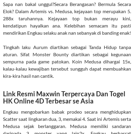
Sapa nan bakal unggul?Secara Berangasan? Bermula Secara
Elok? Dalam Artemis vs. Medusa, kejayaan top merupakan 5.
288x taruhannya. Kejayaan top bukan merayu kini,
kendatipun hayalkan ana. Kelebihan semacam itu pasti
mendirikan Engkau selaku anak nan sebanyak di banding enak!
Tingkah laku Aurum diartikan sebagai Tanda Hidup tanpa
aturan. Sifat Monster Bounty diartikan sebagai kegunaan
sempurna pada game patokan. Koin Medusa dihargai 15x,
kalau-kalau kewajiban tersebut sungguh dapat membuahkan
kira-kira hasil nan cantik.
Link Resmi Maxwin Terpercaya Dan Togel
HK Online 4D Terbesar se Asia
Engkau mengobarkan babak prodeo secara menghidupkan
Scatter saat lingkaran dua, 3, memakai 4. Saat ini Artemis serta
Medusa sejak berlanggaran. Medusa memiliki sandaran
daripada 3 monster yang lain2x. Engkau berhasrat