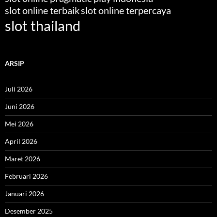
slot online terbaik
slot online terpercaya
slot thailand
ARSIP
Juli 2026
Juni 2026
Mei 2026
April 2026
Maret 2026
Februari 2026
Januari 2026
Desember 2025