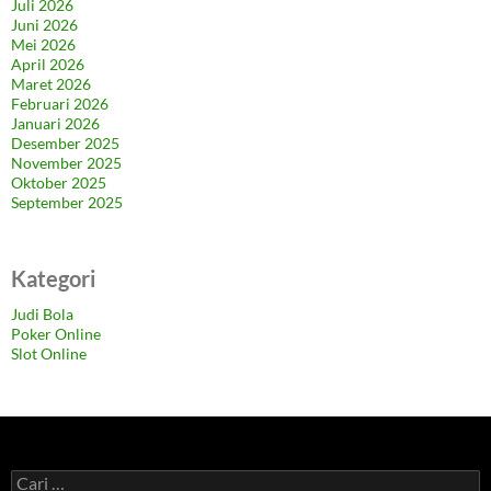
Juli 2026
Juni 2026
Mei 2026
April 2026
Maret 2026
Februari 2026
Januari 2026
Desember 2025
November 2025
Oktober 2025
September 2025
Kategori
Judi Bola
Poker Online
Slot Online
C