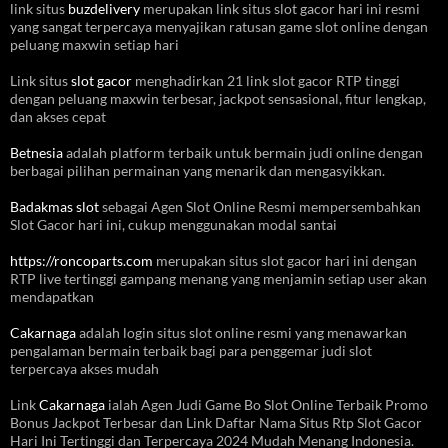
link situs
buzdelivery
merupakan link situs slot gacor hari ini resmi
yang sangat terpercaya menyajikan ratusan game slot online dengan
peluang maxwin setiap hari
Link situs
slot gacor
menghadirkan 21 link slot gacor RTP tinggi
dengan peluang maxwin terbesar, jackpot sensasional, fitur lengkap,
dan akses cepat
Betnesia
adalah platform terbaik untuk bermain judi online dengan
berbagai pilihan permainan yang menarik dan mengasyikkan.
Badakmas slot
sebagai Agen Slot Online Resmi mempersembahkan
Slot Gacor hari ini, cukup menggunakan modal santai
https://roncoparts.com
merupakan situs slot gacor hari ini dengan
RTP live tertinggi gampang menang yang menjamin setiap user akan
mendapatkan
Cakarnaga
adalah login situs slot online resmi yang menawarkan
pengalaman bermain terbaik bagi para penggemar judi slot
terpercaya akses mudah
Link
Cakarnaga
ialah Agen Judi Game Bo Slot Online Terbaik Promo
Bonus Jackpot Terbesar dan Link Daftar Nama Situs Rtp Slot Gacor
Hari Ini Tertinggi dan Terpercaya 2024 Mudah Menang Indonesia.