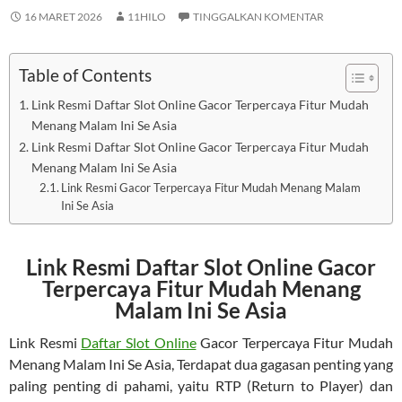
16 MARET 2026
11HILO
TINGGALKAN KOMENTAR
Table of Contents
Link Resmi Daftar Slot Online Gacor Terpercaya Fitur Mudah
Menang Malam Ini Se Asia
Link Resmi Daftar Slot Online Gacor Terpercaya Fitur Mudah
Menang Malam Ini Se Asia
Link Resmi Gacor Terpercaya Fitur Mudah Menang Malam
Ini Se Asia
Link Resmi Daftar Slot Online Gacor
Terpercaya Fitur Mudah Menang
Malam Ini Se Asia
Link Resmi
Daftar Slot Online
Gacor Terpercaya Fitur Mudah
Menang Malam Ini Se Asia, Terdapat dua gagasan penting yang
paling penting di pahami, yaitu RTP (Return to Player) dan