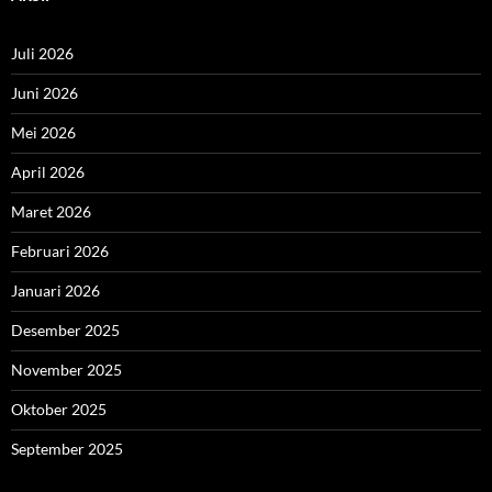
Juli 2026
Juni 2026
Mei 2026
April 2026
Maret 2026
Februari 2026
Januari 2026
Desember 2025
November 2025
Oktober 2025
September 2025