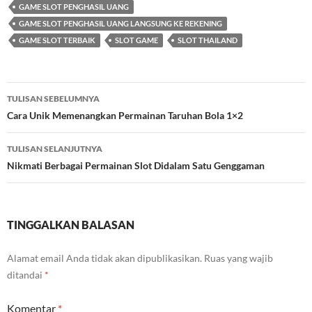
GAME SLOT PENGHASIL UANG
GAME SLOT PENGHASIL UANG LANGSUNG KE REKENING
GAME SLOT TERBAIK
SLOT GAME
SLOT THAILAND
TULISAN SEBELUMNYA
Navigasi
Cara Unik Memenangkan Permainan Taruhan Bola 1×2
Tulisan
TULISAN SELANJUTNYA
Nikmati Berbagai Permainan Slot Didalam Satu Genggaman
TINGGALKAN BALASAN
Alamat email Anda tidak akan dipublikasikan.
Ruas yang wajib
ditandai
*
Komentar
*