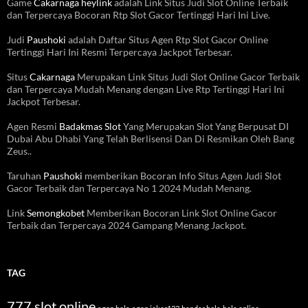
Game
Cakarnaga heylink
adalah Link Situs Judi Slot Online Terbaik
dan Terpercaya Bocoran Rtp Slot Gacor Tertinggi Hari Ini Live.
Judi
Paushoki
adalah Daftar Situs Agen Rtp Slot Gacor Online
Tertinggi Hari Ini Resmi Terpercaya Jackpot Terbesar.
Situs
Cakarnaga
Merupakan Link Situs Judi Slot Online Gacor Terbaik
dan Terpercaya Mudah Menang dengan Live Rtp Tertinggi Hari Ini
Jackpot Terbesar.
Agen Resmi
Badakmas Slot
Yang Merupakan Slot Yang Berpusat DI
Dubai Abu Dhabi Yang Telah Berlisensi Dan Di Resmikan Oleh Bang
Zeus..
Taruhan
Paushoki
memberikan Bocoran Info Situs Agen Judi Slot
Gacor Terbaik dan Terpercaya No 1 2024 Mudah Menang.
Link
Semongkobet
Memberikan Bocoran Link Slot Online Gacor
Terbaik dan Terpercaya 2024 Gampang Menang Jackpot.
TAG
777 slot online