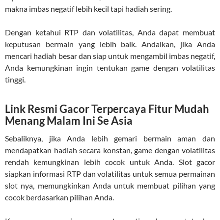
makna imbas negatif lebih kecil tapi hadiah sering.
Dengan ketahui RTP dan volatilitas, Anda dapat membuat
keputusan bermain yang lebih baik. Andaikan, jika Anda
mencari hadiah besar dan siap untuk mengambil imbas negatif,
Anda kemungkinan ingin tentukan game dengan volatilitas
tinggi.
Link Resmi Gacor Terpercaya Fitur Mudah
Menang Malam Ini Se Asia
Sebaliknya, jika Anda lebih gemari bermain aman dan
mendapatkan hadiah secara konstan, game dengan volatilitas
rendah kemungkinan lebih cocok untuk Anda. Slot gacor
siapkan informasi RTP dan volatilitas untuk semua permainan
slot nya, memungkinkan Anda untuk membuat pilihan yang
cocok berdasarkan pilihan Anda.