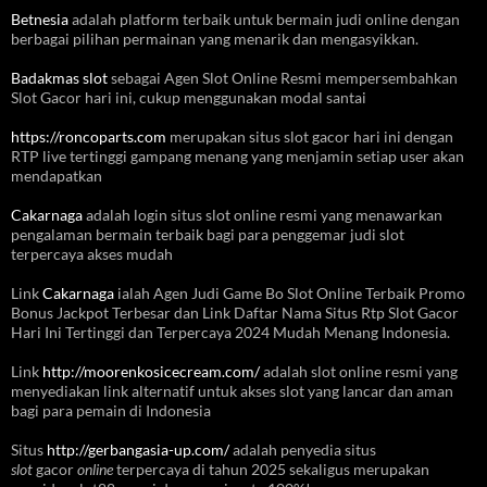
Betnesia
adalah platform terbaik untuk bermain judi online dengan
berbagai pilihan permainan yang menarik dan mengasyikkan.
Badakmas slot
sebagai Agen Slot Online Resmi mempersembahkan
Slot Gacor hari ini, cukup menggunakan modal santai
https://roncoparts.com
merupakan situs slot gacor hari ini dengan
RTP live tertinggi gampang menang yang menjamin setiap user akan
mendapatkan
Cakarnaga
adalah login situs slot online resmi yang menawarkan
pengalaman bermain terbaik bagi para penggemar judi slot
terpercaya akses mudah
Link
Cakarnaga
ialah Agen Judi Game Bo Slot Online Terbaik Promo
Bonus Jackpot Terbesar dan Link Daftar Nama Situs Rtp Slot Gacor
Hari Ini Tertinggi dan Terpercaya 2024 Mudah Menang Indonesia.
Link
http://moorenkosicecream.com/
adalah slot online resmi yang
menyediakan link alternatif untuk akses slot yang lancar dan aman
bagi para pemain di Indonesia
Situs
http://gerbangasia-up.com/
adalah penyedia situs
slot
gacor
online
terpercaya di tahun 2025 sekaligus merupakan