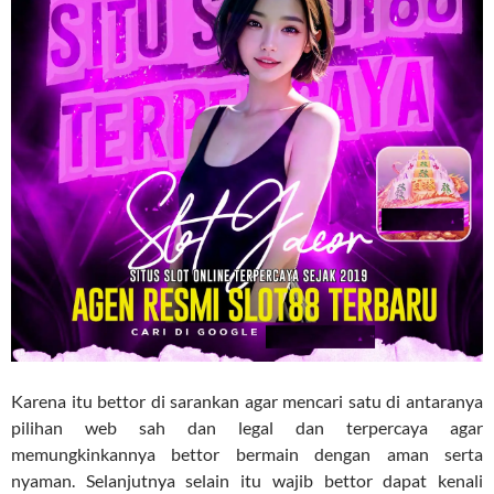
Karena itu bettor di sarankan agar mencari satu di antaranya
pilihan web sah dan legal dan terpercaya agar
memungkinkannya bettor bermain dengan aman serta
nyaman. Selanjutnya selain itu wajib bettor dapat kenali