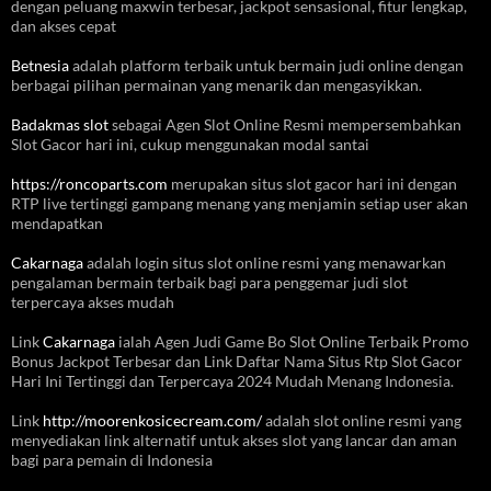
dengan peluang maxwin terbesar, jackpot sensasional, fitur lengkap,
dan akses cepat
Betnesia
adalah platform terbaik untuk bermain judi online dengan
berbagai pilihan permainan yang menarik dan mengasyikkan.
Badakmas slot
sebagai Agen Slot Online Resmi mempersembahkan
Slot Gacor hari ini, cukup menggunakan modal santai
https://roncoparts.com
merupakan situs slot gacor hari ini dengan
RTP live tertinggi gampang menang yang menjamin setiap user akan
mendapatkan
Cakarnaga
adalah login situs slot online resmi yang menawarkan
pengalaman bermain terbaik bagi para penggemar judi slot
terpercaya akses mudah
Link
Cakarnaga
ialah Agen Judi Game Bo Slot Online Terbaik Promo
Bonus Jackpot Terbesar dan Link Daftar Nama Situs Rtp Slot Gacor
Hari Ini Tertinggi dan Terpercaya 2024 Mudah Menang Indonesia.
Link
http://moorenkosicecream.com/
adalah slot online resmi yang
menyediakan link alternatif untuk akses slot yang lancar dan aman
bagi para pemain di Indonesia