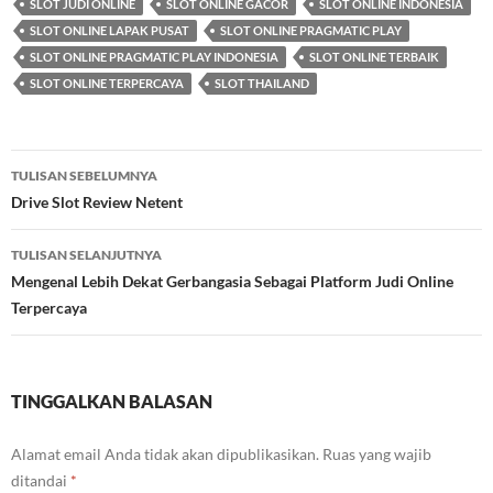
SLOT JUDI ONLINE
SLOT ONLINE GACOR
SLOT ONLINE INDONESIA
SLOT ONLINE LAPAK PUSAT
SLOT ONLINE PRAGMATIC PLAY
SLOT ONLINE PRAGMATIC PLAY INDONESIA
SLOT ONLINE TERBAIK
SLOT ONLINE TERPERCAYA
SLOT THAILAND
TULISAN SEBELUMNYA
Navigasi
Drive Slot Review Netent
Tulisan
TULISAN SELANJUTNYA
Mengenal Lebih Dekat Gerbangasia Sebagai Platform Judi Online
Terpercaya
TINGGALKAN BALASAN
Alamat email Anda tidak akan dipublikasikan.
Ruas yang wajib
ditandai
*