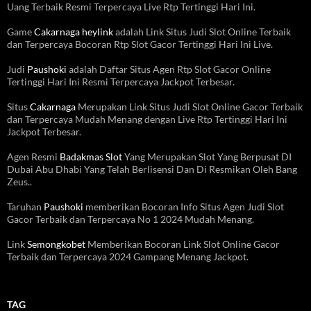
Uang Terbaik Resmi Terpercaya Live Rtp Tertinggi Hari Ini.
Game
Cakarnaga heylink
adalah Link Situs Judi Slot Online Terbaik
dan Terpercaya Bocoran Rtp Slot Gacor Tertinggi Hari Ini Live.
Judi
Paushoki
adalah Daftar Situs Agen Rtp Slot Gacor Online
Tertinggi Hari Ini Resmi Terpercaya Jackpot Terbesar.
Situs
Cakarnaga
Merupakan Link Situs Judi Slot Online Gacor Terbaik
dan Terpercaya Mudah Menang dengan Live Rtp Tertinggi Hari Ini
Jackpot Terbesar.
Agen Resmi
Badakmas Slot
Yang Merupakan Slot Yang Berpusat DI
Dubai Abu Dhabi Yang Telah Berlisensi Dan Di Resmikan Oleh Bang
Zeus..
Taruhan
Paushoki
memberikan Bocoran Info Situs Agen Judi Slot
Gacor Terbaik dan Terpercaya No 1 2024 Mudah Menang.
Link
Semongkobet
Memberikan Bocoran Link Slot Online Gacor
Terbaik dan Terpercaya 2024 Gampang Menang Jackpot.
TAG