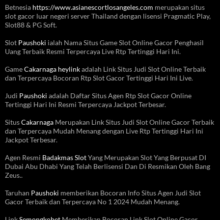
Betnesia
https://www.asianescortlosangeles.com
merupakan situs
slot gacor luar negeri server Thailand dengan lisensi Pragmatic Play,
Slot88 & PG Soft.
Slot
Paushoki
ialah Nama Situs Game Slot Online Gacor Penghasil
Uang Terbaik Resmi Terpercaya Live Rtp Tertinggi Hari Ini.
Game
Cakarnaga heylink
adalah Link Situs Judi Slot Online Terbaik
dan Terpercaya Bocoran Rtp Slot Gacor Tertinggi Hari Ini Live.
Judi
Paushoki
adalah Daftar Situs Agen Rtp Slot Gacor Online
Tertinggi Hari Ini Resmi Terpercaya Jackpot Terbesar.
Situs
Cakarnaga
Merupakan Link Situs Judi Slot Online Gacor Terbaik
dan Terpercaya Mudah Menang dengan Live Rtp Tertinggi Hari Ini
Jackpot Terbesar.
Agen Resmi
Badakmas Slot
Yang Merupakan Slot Yang Berpusat DI
Dubai Abu Dhabi Yang Telah Berlisensi Dan Di Resmikan Oleh Bang
Zeus..
Taruhan
Paushoki
memberikan Bocoran Info Situs Agen Judi Slot
Gacor Terbaik dan Terpercaya No 1 2024 Mudah Menang.
Link
Semongkobet
Memberikan Bocoran Link Slot Online Gacor