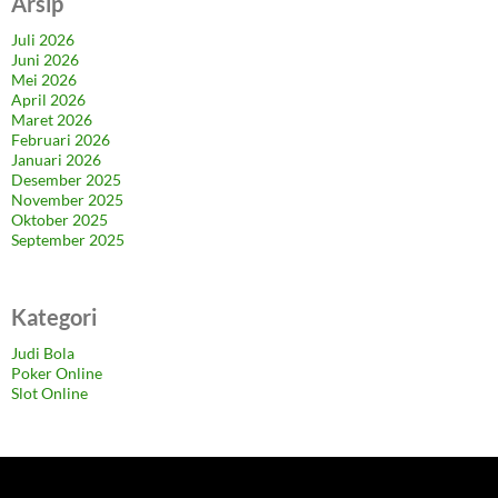
Arsip
Juli 2026
Juni 2026
Mei 2026
April 2026
Maret 2026
Februari 2026
Januari 2026
Desember 2025
November 2025
Oktober 2025
September 2025
Kategori
Judi Bola
Poker Online
Slot Online