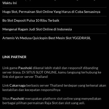
Waktu Ini
Hugo Slot, Permainan Slot Online Yang Harus di Coba Sensasinya
Bo Slot Deposit Pulsa 10 Ribu Terbaik
Mengenal Ragam Judi Slot Online di Indonesia
Artemis Vs Medusa Quickspin Best Mesin Slot YGGDRASIL
LINK PARTNER
Link game
Paushoki
dikenal lebih stabil dan responsif dibanding
server biasa. Di SITUS SLOT ONLINE, kamu langsung terhubung ke
link slot gacor server Thailand
Link
Cakarnaga
berbasis server Thailand terdepan yang terkenal akan
kestabilan dan kecepatan responsifnya
Situs
Paushoki
merupakan platform slot online yang menyediakan
berbagai pilihan permainan Raja Slot dan slot uang asli.