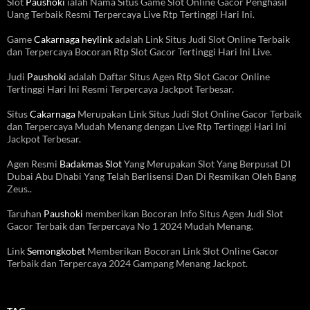
Slot
Paushoki
ialah Nama Situs Game Slot Online Gacor Penghasil
Uang Terbaik Resmi Terpercaya Live Rtp Tertinggi Hari Ini.
Game
Cakarnaga heylink
adalah Link Situs Judi Slot Online Terbaik
dan Terpercaya Bocoran Rtp Slot Gacor Tertinggi Hari Ini Live.
Judi
Paushoki
adalah Daftar Situs Agen Rtp Slot Gacor Online
Tertinggi Hari Ini Resmi Terpercaya Jackpot Terbesar.
Situs
Cakarnaga
Merupakan Link Situs Judi Slot Online Gacor Terbaik
dan Terpercaya Mudah Menang dengan Live Rtp Tertinggi Hari Ini
Jackpot Terbesar.
Agen Resmi
Badakmas Slot
Yang Merupakan Slot Yang Berpusat DI
Dubai Abu Dhabi Yang Telah Berlisensi Dan Di Resmikan Oleh Bang
Zeus..
Taruhan
Paushoki
memberikan Bocoran Info Situs Agen Judi Slot
Gacor Terbaik dan Terpercaya No 1 2024 Mudah Menang.
Link
Semongkobet
Memberikan Bocoran Link Slot Online Gacor
Terbaik dan Terpercaya 2024 Gampang Menang Jackpot.