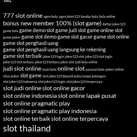
TAG
777 slot online
agen bola
agen joker123
bandar bola
bola online
bonus new member 100% (slot game)
daftar joker123
game demo slot
game judi slot
game online slot
game bola
game slot demo
game slot gacor
game slot online
game poker
game slot penghasil uang
game slot penghasil uang langsung ke rekening
game slot terbaik
joker123 login
joker123 slot
joker123 slot login
joker123 slot terbaru
joker123 terbaru
joker slot
judi bola online
judi slot online
online slot
main bola
pasaran bola
poker online
slot game
situs poker
slot joker123 deposit pulsa tanpa potongan
slot joker123 indonesia
slot joker123 login
slot joker123 terpercaya
slot judi online
slot online gacor
slot online indonesia
slot online lapak pusat
slot online pragmatic play
slot online pragmatic play indonesia
slot online terbaik
slot online terpercaya
slot thailand