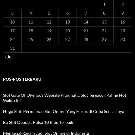
k
1
2
:
3
4
5
6
7
8
9
10
11
12
13
14
15
16
17
18
19
20
21
22
23
24
25
26
27
28
29
30
31
« Jul
POS-POS TERBARU
Slot Gate Of Olympus Website Pragmatic Slot Tergacor Paling Hot
Waktu Ini
Hugo Slot, Permainan Slot Online Yang Harus di Coba Sensasinya
Bo Slot Deposit Pulsa 10 Ribu Terbaik
Mengenal Ragam Judi Slot Online di Indonesia