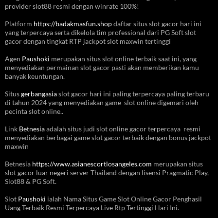
provider slot88 resmi dengan winrate 100%!
Platform
https://badakmasfun.shop
daftar situs slot gacor hari ini
yang terpercaya serta dikelola tim professional dari PG Soft slot
gacor dengan tingkat RTP jackpot slot maxwin tertinggi
Agen
Paushoki
merupakan situs slot online terbaik saat ini, yang
menyediakan permainan slot gacor pasti akan memberikan kamu
banyak keuntungan.
Situs
gerbangasia
slot gacor hari ini paling terpercaya paling terbaru
di tahun 2024 yang menyediakan game slot online digemari oleh
pecinta slot online..
Link
Betnesia
adalah situs judi slot online gacor terpercaya resmi
menyediakan berbagai game slot gacor terbaik dengan bonus jackpot
maxwin
Betnesia
https://www.asianescortlosangeles.com
merupakan situs
slot gacor luar negeri server Thailand dengan lisensi Pragmatic Play,
Slot88 & PG Soft.
Slot
Paushoki
ialah Nama Situs Game Slot Online Gacor Penghasil
Uang Terbaik Resmi Terpercaya Live Rtp Tertinggi Hari Ini.