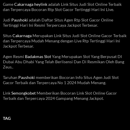
Game
Cakarnaga heylink
adalah Link Situs Judi Slot Online Terbaik
dan Terpercaya Bocoran Rtp Slot Gacor Tertinggi Hari Ini Live.
Judi
Paushoki
adalah Daftar Situs Agen Rtp Slot Gacor Online
Tertinggi Hari Ini Resmi Terpercaya Jackpot Terbesar.
Situs
Cakarnaga
Merupakan Link Situs Judi Slot Online Gacor Terbaik
dan Terpercaya Mudah Menang dengan Live Rtp Tertinggi Hari Ini
Jackpot Terbesar.
Agen Resmi
Badakmas Slot
Yang Merupakan Slot Yang Berpusat DI
Dubai Abu Dhabi Yang Telah Berlisensi Dan Di Resmikan Oleh Bang
Zeus..
Taruhan
Paushoki
memberikan Bocoran Info Situs Agen Judi Slot
Gacor Terbaik dan Terpercaya No 1 2024 Mudah Menang.
Link
Semongkobet
Memberikan Bocoran Link Slot Online Gacor
Terbaik dan Terpercaya 2024 Gampang Menang Jackpot.
TAG