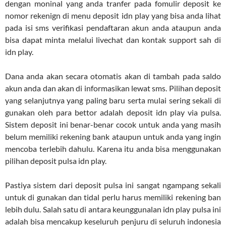
dengan moninal yang anda tranfer pada fomulir deposit ke
nomor rekenign di menu deposit idn play yang bisa anda lihat
pada isi sms verifikasi pendaftaran akun anda ataupun anda
bisa dapat minta melalui livechat dan kontak support sah di
idn play.
Dana anda akan secara otomatis akan di tambah pada saldo
akun anda dan akan di informasikan lewat sms. Pilihan deposit
yang selanjutnya yang paling baru serta mulai sering sekali di
gunakan oleh para bettor adalah deposit idn play via pulsa.
Sistem deposit ini benar-benar cocok untuk anda yang masih
belum memiliki rekening bank ataupun untuk anda yang ingin
mencoba terlebih dahulu. Karena itu anda bisa menggunakan
pilihan deposit pulsa idn play.
Pastiya sistem dari deposit pulsa ini sangat ngampang sekali
untuk di gunakan dan tidal perlu harus memiliki rekening ban
lebih dulu. Salah satu di antara keunggunalan idn play pulsa ini
adalah bisa mencakup keseluruh penjuru di seluruh indonesia