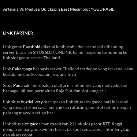
Artemis Vs Medusa Quickspin Best Mesin Slot YGGDRASIL
LINK PARTNER
Link game
Paushoki
dikenal lebih stabil dan responsif dibanding
server biasa. Di SITUS SLOT ONLINE, kamu langsung terhubung ke
link slot gacor server Thailand
Link
Cakarnaga
berbasis server Thailand terdepan yang terkenal akan
kestabilan dan kecepatan responsifnya
Situs
Paushoki
merupakan platform slot online yang menyediakan
berbagai pilihan permainan Raja Slot dan slot uang asli.
link situs
buzdelivery
merupakan link situs slot gacor hari ini resmi
yang sangat terpercaya menyajikan ratusan game slot online dengan
peluang maxwin setiap hari
Link situs
slot gacor
menghadirkan 21 link slot gacor RTP tinggi
dengan peluang maxwin terbesar, jackpot sensasional, fitur lengkap,
dan akses cepat