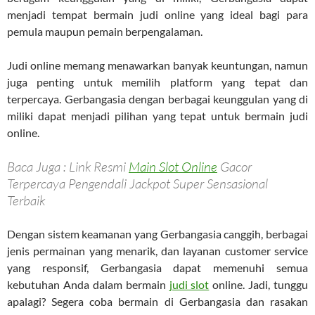
menjadi tempat bermain judi online yang ideal bagi para
pemula maupun pemain berpengalaman.
Judi online memang menawarkan banyak keuntungan, namun
juga penting untuk memilih platform yang tepat dan
terpercaya. Gerbangasia dengan berbagai keunggulan yang di
miliki dapat menjadi pilihan yang tepat untuk bermain judi
online.
Baca Juga : Link Resmi
Main Slot Online
Gacor
Terpercaya Pengendali Jackpot Super Sensasional
Terbaik
Dengan sistem keamanan yang Gerbangasia canggih, berbagai
jenis permainan yang menarik, dan layanan customer service
yang responsif, Gerbangasia dapat memenuhi semua
kebutuhan Anda dalam bermain
judi slot
online. Jadi, tunggu
apalagi? Segera coba bermain di Gerbangasia dan rasakan