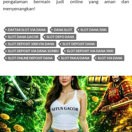
pengalaman bermain judi online yang aman dan
menyenangkan!
DAFTAR SLOT VIA DANA
DANA SLOT
SLOT DANA 5000
SLOT DANA GACOR
SLOT DEPO DANA
SLOT DEPOSIT 1000 VIA DANA
SLOT DEPOSIT DANA
SLOT DEPOSIT VIA DANA 10 RIBU
SLOT DEPOSIT VIA DANA 5000
SLOT ONLINE DEPOSIT DANA
SLOT PAKAI DANA
SLOT VIA DANA