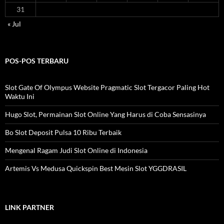
31
« Jul
POS-POS TERBARU
Slot Gate Of Olympus Website Pragmatic Slot Tergacor Paling Hot
Waktu Ini
Hugo Slot, Permainan Slot Online Yang Harus di Coba Sensasinya
Bo Slot Deposit Pulsa 10 Ribu Terbaik
Mengenal Ragam Judi Slot Online di Indonesia
Artemis Vs Medusa Quickspin Best Mesin Slot YGGDRASIL
LINK PARTNER