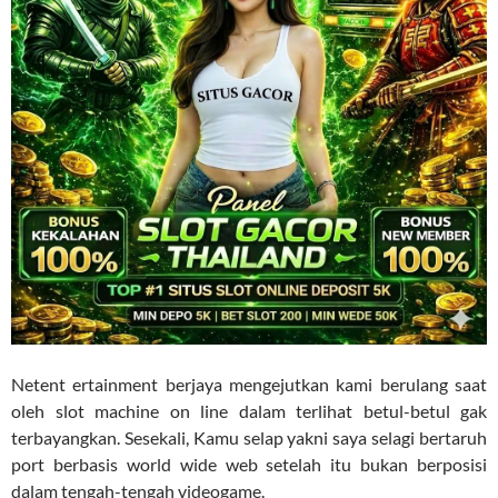
Netent ertainment berjaya mengejutkan kami berulang saat
oleh slot machine on line dalam terlihat betul-betul gak
terbayangkan. Sesekali, Kamu selap yakni saya selagi bertaruh
port berbasis world wide web setelah itu bukan berposisi
dalam tengah-tengah videogame.