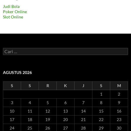
Judi Bola
Poker Online
Slot Online
C
a
r
i
u
AGUSTUS 2026
n
t
S
S
R
K
J
S
M
u
k
1
2
:
3
4
5
6
7
8
9
10
11
12
13
14
15
16
17
18
19
20
21
22
23
24
25
26
27
28
29
30